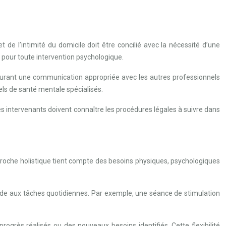
t de l’intimité du domicile doit être concilié avec la nécessité d’une
l pour toute intervention psychologique.
 assurant une communication appropriée avec les autres professionnels
els de santé mentale spécialisés.
s intervenants doivent connaître les procédures légales à suivre dans
proche holistique tient compte des besoins physiques, psychologiques
’aide aux tâches quotidiennes. Par exemple, une séance de stimulation
 progrès réalisés ou des nouveaux besoins identifiés. Cette flexibilité