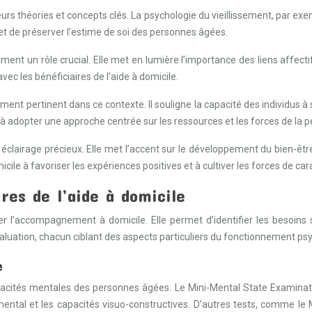
ieurs théories et concepts clés. La psychologie du vieillissement, par ex
s et de préserver l’estime de soi des personnes âgées.
t un rôle crucial. Elle met en lumière l’importance des liens affectifs
vec les bénéficiaires de l’aide à domicile.
èrement pertinent dans ce contexte. Il souligne la capacité des individu
 à adopter une approche centrée sur les ressources et les forces de l
un éclairage précieux. Elle met l’accent sur le développement du bien-ê
ile à favoriser les expériences positives et à cultiver les forces de car
res de l’aide à domicile
r l’accompagnement à domicile. Elle permet d’identifier les besoins 
valuation, chacun ciblant des aspects particuliers du fonctionnement psy
e
apacités mentales des personnes âgées. Le Mini-Mental State Examinati
l mental et les capacités visuo-constructives. D’autres tests, comme 