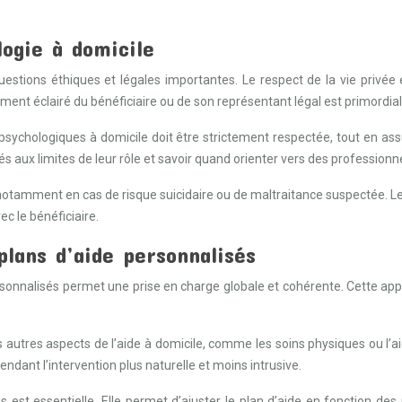
logie à domicile
estions éthiques et légales importantes. Le respect de la vie privée e
ment éclairé du bénéficiaire ou de son représentant légal est primordia
ns psychologiques à domicile doit être strictement respectée, tout en
s aux limites de leur rôle et savoir quand orienter vers des professionn
notamment en cas de risque suicidaire ou de maltraitance suspectée. Le
ec le bénéficiaire.
plans d’aide personnalisés
ersonnalisés permet une prise en charge globale et cohérente. Cette ap
s autres aspects de l’aide à domicile, comme les soins physiques ou l
endant l’intervention plus naturelle et moins intrusive.
s est essentielle. Elle permet d’ajuster le plan d’aide en fonction des